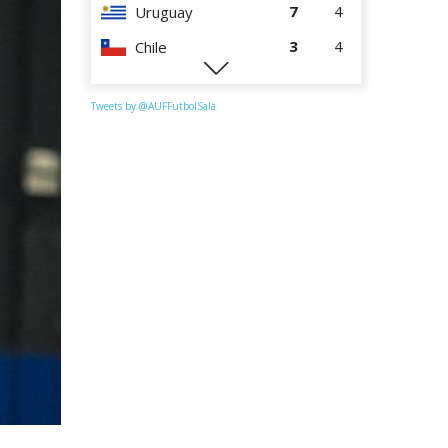
7
4
Uruguay
3
4
Chile
0
4
Perú
Tweets by @AUFFutbolSala