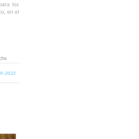
para los
o, en el
cha
09-2023