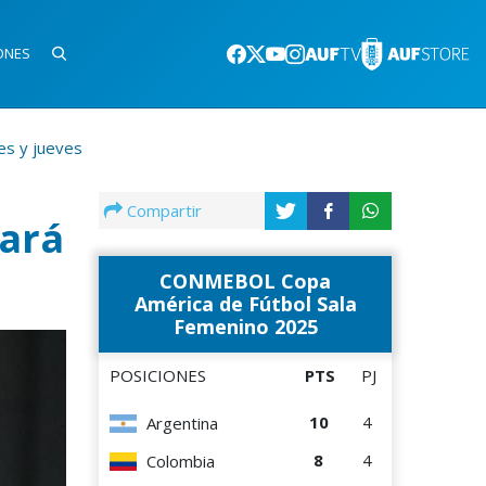
ONES
es y jueves
Compartir
nará
CONMEBOL Copa
América de Fútbol Sala
Femenino 2025
POSICIONES
PTS
PJ
10
4
Argentina
8
4
Colombia