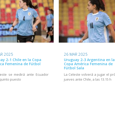
AR 2025
26 MAR 2025
ay 2-1 Chile en la Copa
Uruguay 2-3 Argentina en la
ca Femenina de Fútbol
Copa América Femenina de
Fútbol Sala
leste se medirá ante Ecuador
La Celeste volverá a jugar el pr
 quinto puesto
jueves ante Chile, a las 13.15 h