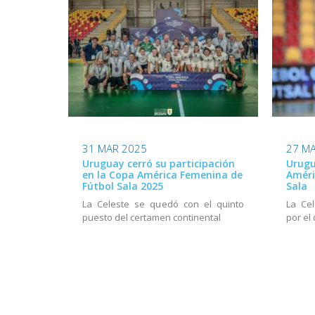
31 MAR 2025
27 M
Uruguay cerró su participación
Urugu
en la Copa América Femenina de
Améri
Fútbol Sala 2025
Sala
La Celeste se quedó con el quinto
La Ce
puesto del certamen continental
por el