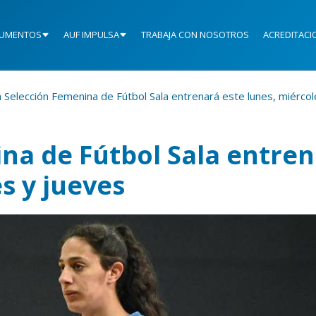
UMENTOS
AUF IMPULSA
TRABAJA CON NOSOTROS
ACREDITACI
 Selección Femenina de Fútbol Sala entrenará este lunes, miércol
na de Fútbol Sala entre
s y jueves