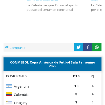
La Celeste se quedó con el quinto
La Celes
puesto del certamen continental
por el qu
Compartir
CONMEBOL Copa América de Fútbol Sala Femenino
2025
POSICIONES
PTS
PJ
10
4
Argentina
8
4
Colombia
7
4
Uruguay