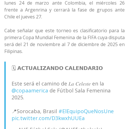
lunes 24 de marzo ante Colombia, el miércoles 26
frente a Argenrina y cerrará la fase de grupos ante
Chile el jueves 27.
Cabe señalar que este torneo es clasificatorio para la
primera Copa Mundial Femenina de la FIFA cuya disputa
será del 21 de noviembre al 7 de diciembre de 2025 en
Filipinas.
🗓️ 𝗔𝗖𝗧𝗨𝗔𝗟𝗜𝗭𝗔𝗡𝗗𝗢 𝗖𝗔𝗟𝗘𝗡𝗗𝗔𝗥𝗜𝗢
Este será el camino de 𝐿𝑎 𝐶𝑒𝑙𝑒𝑠𝑡𝑒 en la
@copaamerica
de Fútbol Sala Femenina
2025.
📍Sorocaba, Brasil
#ElEquipoQueNosUne
pic.twitter.com/D3kwxhUUEa