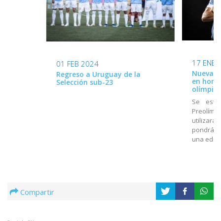
17 ENE 
01 FEB 2024
Nueva ca
Regreso a Uruguay de la
en home
Selección sub-23
olímpico
Se estr
Preolímpi
utilizará
pondrá a
una edici
Compartir