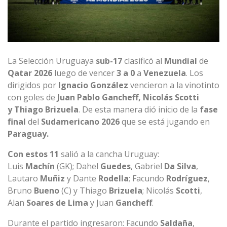
La Selección Uruguaya
sub-17
clasificó al
Mundial
de
Qatar 2026
luego de vencer
3 a 0
a
Venezuela
. Los
dirigidos por
Ignacio González
vencieron a la vinotinto
con goles de
Juan Pablo Gancheff, Nicolás Scotti
y
Thiago Brizuela
. De esta manera dió inicio de la
fase
final
del
Sudamericano 2026
que se está jugando en
Paraguay.
Con estos 11
salió a la cancha Uruguay:
Luis
Machín
(GK); Dahel
Guedes
, Gabriel
Da Silva
,
Lautaro
Muñiz
y Dante
Rodella
; Facundo
Rodríguez
,
Bruno
Bueno
(C) y Thiago
Brizuela
; Nicolás
Scotti
,
Alan
Soares de Lima
y Juan
Gancheff
.
Durante el partido ingresaron: Facundo
Saldaña
,