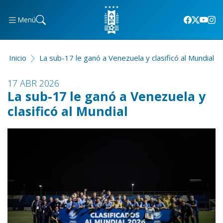
Menú
Inicio
La sub-17 le ganó a Venezuela y clasificó al Mundial
17 ABR 2026
La sub-17 le ganó a Venezuela y
clasificó al Mundial