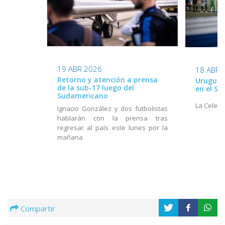
19 ABR 2026
18 ABR 
Retorno y atención a prensa
Uruguay 
de la sub-17 luego del
en el S
Sudamericano
La Celest
Ignacio González y dos futbolistas
hablarán con la prensa tras
regresar al país este lunes por la
mañana
Compartir