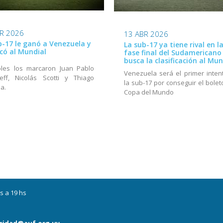
R 2026
13 ABR 2026
b-17 le ganó a Venezuela y
La sub-17 ya tiene rival en l
icó al Mundial
fase final del Sudamericano
busca la clasificación al Mun
oles los marcaron Juan Pablo
Venezuela será el primer inten
eff, Nicolás Scotti y Thiago
la sub-17 por conseguir el bolet
la.
Copa del Mundo
s a 19 hs