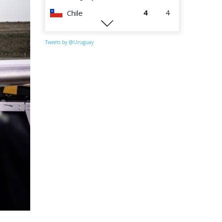
4
4
Chile
1
4
Paraguay
Tweets by @Uruguay