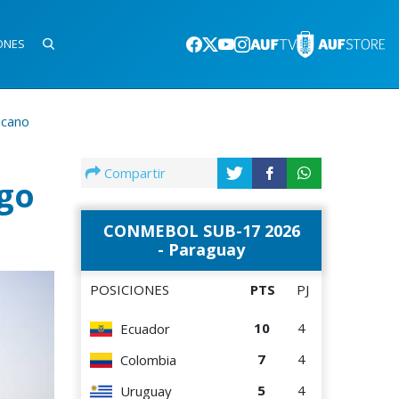
ONES
icano
Compartir
ego
CONMEBOL SUB-17 2026
- Paraguay
POSICIONES
PTS
PJ
10
4
Ecuador
7
4
Colombia
5
4
Uruguay