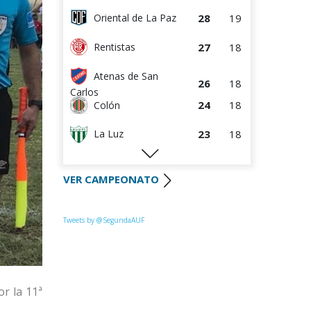
28
19
Oriental de La Paz
27
18
Rentistas
Atenas de San
26
18
Carlos
24
18
Colón
23
18
La Luz
22
18
Huracán FC
VER CAMPEONATO
22
18
River Plate
Uruguay
Tweets by @SegundaAUF
21
18
Montevideo
20
18
Paysandú FC
20
18
Tacuarembó
r la 11ª
18
18
Miramar Misiones