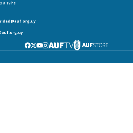
s a 19 hs
ridad@auf.org.uy
auf.org.uy