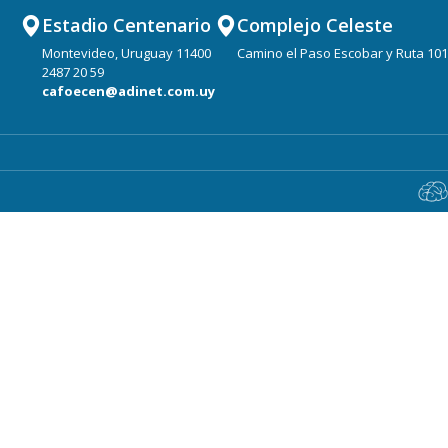
Estadio Centenario
Complejo Celeste
Montevideo, Uruguay 11400
Camino el Paso Escobar y Ruta 101
2487 20 59
cafoecen@adinet.com.uy