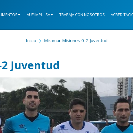
UMENTOS
AUF IMPULSA
TRABAJA CON NOSOTROS
ACREDITACI
Inicio
Miramar Misiones 0-2 Juventud
-2 Juventud