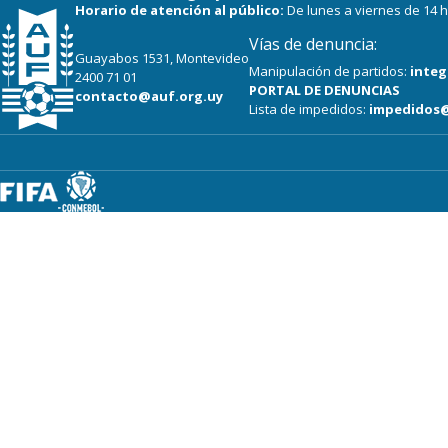
Horario de atención al público:
De lunes a viernes de 14 h
Vías de denuncia:
Guayabos 1531, Montevideo
Manipulación de partidos:
integ
2400 71 01
PORTAL DE DENUNCIAS
contacto@auf.org.uy
Lista de impedidos:
impedidos@