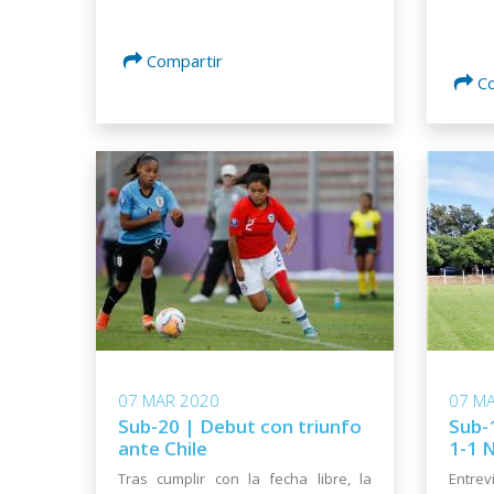
Compartir
C
07 MAR 2020
07 M
Sub-20 | Debut con triunfo
Sub-
ante Chile
1-1 
Tras cumplir con la fecha libre, la
Entre