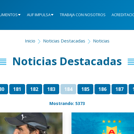
UMENTOS
AUF IMPULSA
TRABAJA CON NOSOTROS
ACREDITACI
Inicio
Noticias Destacadas
Noticias
Noticias Destacadas
80
181
182
183
184
185
186
187
Mostrando: 5373