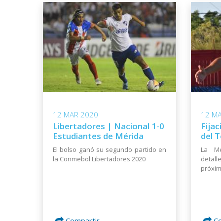
12 MAR 2020
12 M
Libertadores | Nacional 1-0
Fijac
Estudiantes de Mérida
del 
El bolso ganó su segundo partido en
La Me
la Conmebol Libertadores 2020
detal
próxim
Compartir
C