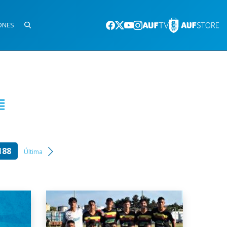
ONES
188
Última