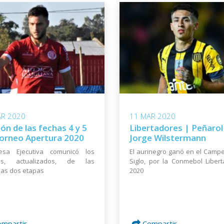
AR 2020
11 MAR 2020
ión de las fechas 4 y 5
Libertadores | Peñarol
Torneo Apertura 2020
Jorge Wilstermann
sa Ejecutiva comunicó los
El aurinegro ganó en el Camp
les, actualizados, de las
Siglo, por la Conmebol Liber
as dos etapas
2020
ompartir
Compartir