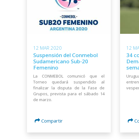
12 MAR 2020
12 M
Suspensión del Conmebol
34 c
Sudamericano Sub-20
Dema
Femenino
sem
La CONMEBOL comunicó que el
Urug
Torneo quedará suspendido al
entr
finalizar la disputa de la Fase de
vesper
Grupos, prevista para el sábado 14
de marzo.
Compartir
C