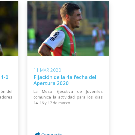
11 MAR 2020
 1-0
Fijación de la 4a fecha del
Apertura 2020
eón del
La Mesa Ejecutiva de Juveniles
tadores
comunica la actividad para los días
14, 16 y 17 de marzo
Compartir