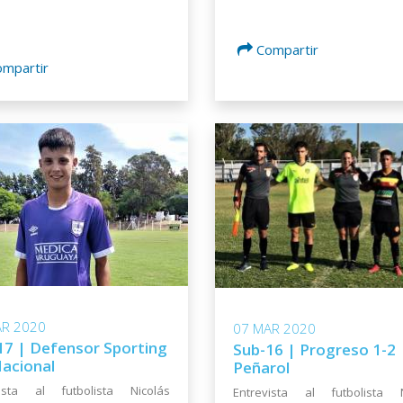
Compartir
ompartir
AR 2020
07 MAR 2020
17 | Defensor Sporting
Sub-16 | Progreso 1-2
Nacional
Peñarol
vista al futbolista Nicolás
Entrevista al futbolista 