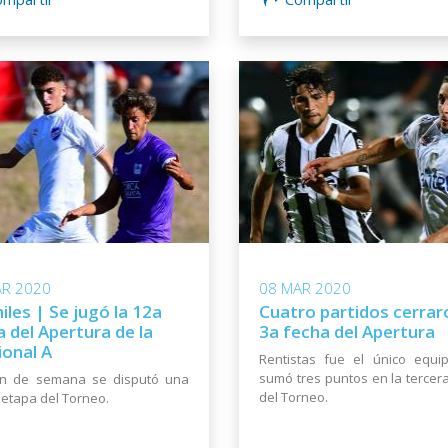
AR 2020
08 MAR 2020
iles | Se jugó la 12a
Cuatro partidos cerrar
 del Apertura de la
3a fecha del Apertura
ional A
Rentistas fue el único equi
sumó tres puntos en la tercer
fin de semana se disputó una
del Torneo.
etapa del Torneo.