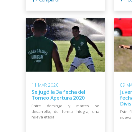
11 MAR 2020
09 M
Se jugó la 3a fecha del
Juven
Torneo Apertura 2020
fecha
Divis
Entre domingo y martes se
desarrolló, de forma íntegra, una
Este 
nueva etapa
nueva 