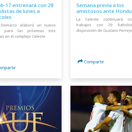
ub-17 entrenará con 28
Semana previa a los
listas de lunes a
amistosos ante Hondu
coles
La Celeste continuará c
trabajos con 29 futboli
 Demarco elaboró un nuevo
disposición de Gustavo Ferrey
do para las próximas tres
cas en el complejo Celeste
Compartir
ompartir