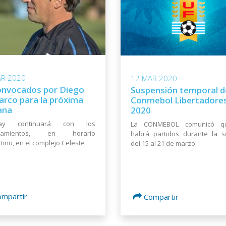
AR 2020
12 MAR 2020
onvocados por Diego
Suspensión temporal d
rco para la próxima
Conmebol Libertadore
ana
2020
uay continuará con los
La CONMEBOL comunicó q
enamientos, en horario
habrá partidos durante la 
tino, en el complejo Celeste
del 15 al 21 de marzo
ompartir
Compartir