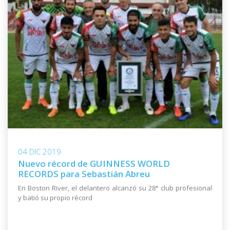
04 DIC 2019
Nuevo récord de GUINNESS WORLD
RECORDS para Sebastián Abreu
En Boston River, el delantero alcanzó su 28° club profesional
y batió su propio récord