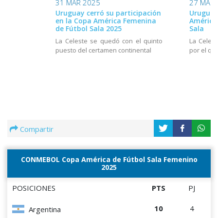
31 MAR 2025
27 MAR 
Uruguay cerró su participación
Uruguay 
en la Copa América Femenina
América
de Fútbol Sala 2025
Sala
La Celeste se quedó con el quinto
La Celes
puesto del certamen continental
por el qu
Compartir
CONMEBOL Copa América de Fútbol Sala Femenino
2025
POSICIONES
PTS
PJ
10
4
Argentina