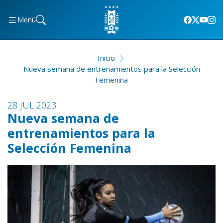
Menú
Inicio
Nueva semana de entrenamientos para la Selección
Femenina
28 JUL 2023
Nueva semana de
entrenamientos para la
Selección Femenina