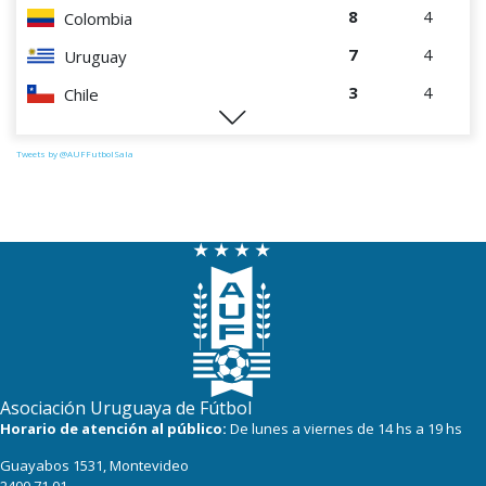
8
4
Colombia
7
4
Uruguay
3
4
Chile
0
4
Perú
Tweets by @AUFFutbolSala
Asociación Uruguaya de Fútbol
Horario de atención al público:
De lunes a viernes de 14 hs a 19 hs
Guayabos 1531, Montevideo
2400 71 01