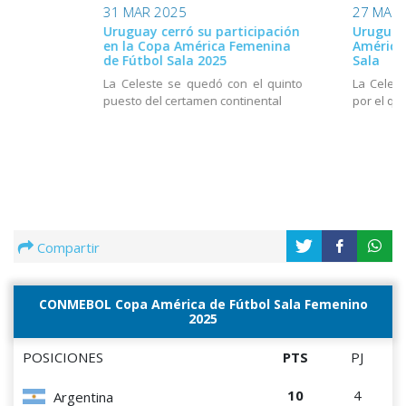
31 MAR 2025
27 MAR 
Uruguay cerró su participación
Uruguay 
en la Copa América Femenina
América
de Fútbol Sala 2025
Sala
La Celeste se quedó con el quinto
La Celes
puesto del certamen continental
por el qu
Compartir
CONMEBOL Copa América de Fútbol Sala Femenino
2025
POSICIONES
PTS
PJ
10
4
Argentina