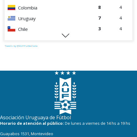
8
4
Colombia
7
4
Uruguay
3
4
Chile
0
4
Perú
Tweets by @AUFFutbolSala
Asociación Uruguaya de Fútbol
Horario de atención al público:
De lunes a viernes de 14 hs a 19 hs
Guayabos 1531, Montevideo