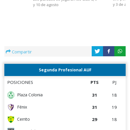
y 3 de ag
y 10 de agosto
Compartir
Segunda Profesional AUF
POSICIONES
PTS
PJ
31
18
Plaza Colonia
31
19
Fénix
29
18
Cerrito