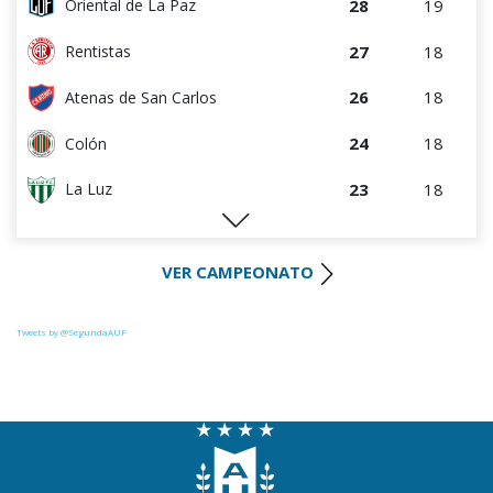
28
19
Oriental de La Paz
27
18
Rentistas
26
18
Atenas de San Carlos
24
18
Colón
23
18
La Luz
22
18
Huracán FC
VER CAMPEONATO
21
18
Uruguay Montevideo
21
17
River Plate
Tweets by @SegundaAUF
20
18
Paysandú FC
20
18
Tacuarembó
17
17
Miramar Misiones