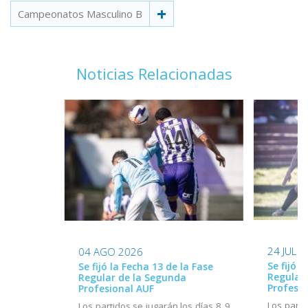
Campeonatos Masculino B
Noticias Relacionadas
24 JUL 
04 AGO 2026
Se fijó l
Se fijó la Fecha 13 de la Fase
Regular
Regular de la Segunda
Profesio
Profesional AUF
Los parti
Los partidos se jugarán los días 8, 9