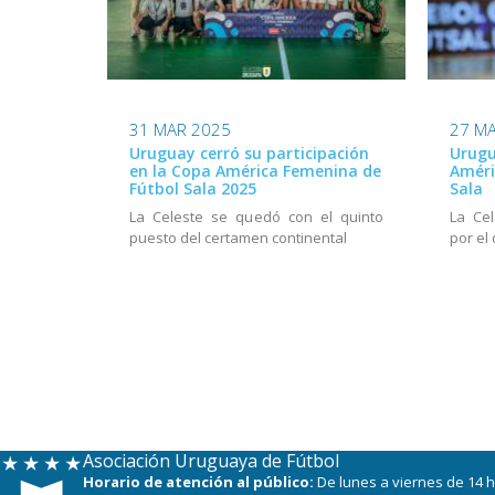
31 MAR 2025
27 M
Uruguay cerró su participación
Urugu
en la Copa América Femenina de
Améri
Fútbol Sala 2025
Sala
La Celeste se quedó con el quinto
La Ce
puesto del certamen continental
por el
Asociación Uruguaya de Fútbol
Horario de atención al público:
De lunes a viernes de 14 h