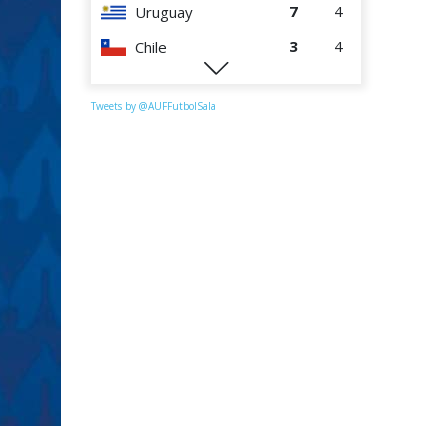
7
4
Uruguay
3
4
Chile
0
4
Perú
Tweets by @AUFFutbolSala