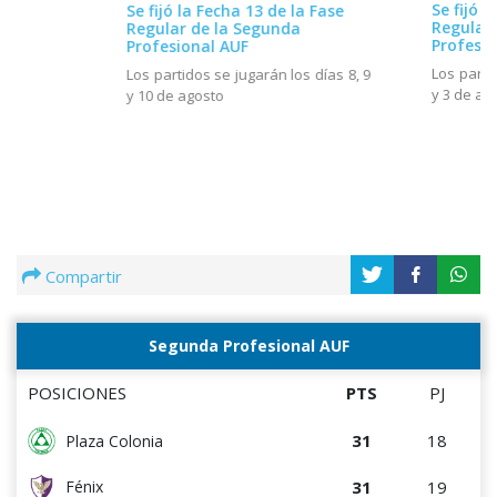
Se fijó l
Se fijó la Fecha 13 de la Fase
Regular
Regular de la Segunda
Profesio
Profesional AUF
Los parti
Los partidos se jugarán los días 8, 9
y 3 de ag
y 10 de agosto
Compartir
Segunda Profesional AUF
POSICIONES
PTS
PJ
31
18
Plaza Colonia
31
19
Fénix