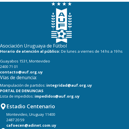
19
17
Huracán FC
18
18
Miramar Misiones
Asociación Uruguaya de Fútbol
Horario de atención al público:
De lunes a viernes de 14 hs a 19 hs
Guayabos 1531, Montevideo
2400 71 01
contacto@auf.org.uy
Vías de denuncia:
Manipulación de partidos:
integridad@auf.org.uy
PORTAL DE DENUNCIAS
Lista de impedidos:
impedidos@auf.org.uy
Estadio Centenario
Montevideo, Uruguay 11400
2487 20 59
cafoecen@adinet.com.uy