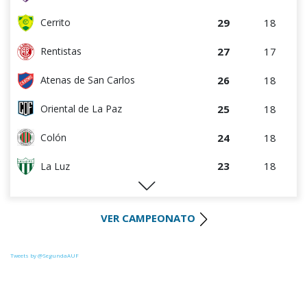
29
18
Cerrito
27
17
Rentistas
26
18
Atenas de San Carlos
25
18
Oriental de La Paz
24
18
Colón
23
18
La Luz
22
18
River Plate
VER CAMPEONATO
21
18
Uruguay Montevideo
20
18
Paysandú FC
Tweets by @SegundaAUF
20
17
Tacuarembó