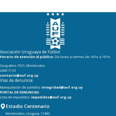
20
17
Paysandú FC
20
18
Tacuarembó
18
17
Miramar Misiones
Asociación Uruguaya de Fútbol
Horario de atención al público:
De lunes a viernes de 14 hs a 19 hs
Guayabos 1531, Montevideo
2400 71 01
contacto@auf.org.uy
Vías de denuncia:
Manipulación de partidos:
integridad@auf.org.uy
PORTAL DE DENUNCIAS
Lista de impedidos:
impedidos@auf.org.uy
Estadio Centenario
Montevideo, Uruguay 11400