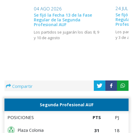
24 JUL 
04 AGO 2026
Se fijó l
Se fijó la Fecha 13 de la Fase
Regular
Regular de la Segunda
Profesio
Profesional AUF
Los parti
Los partidos se jugarán los días 8, 9
y 3 de ag
y 10 de agosto
Compartir
Segunda Profesional AUF
POSICIONES
PTS
PJ
31
18
Plaza Colonia