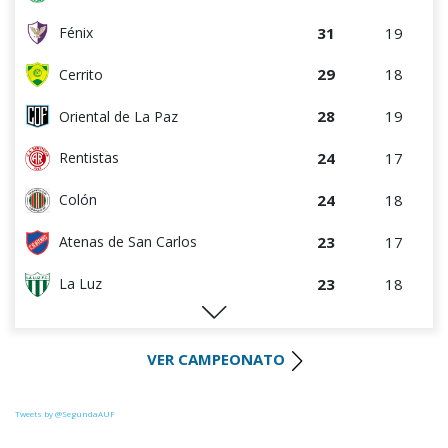
31
19
Fénix
29
18
Cerrito
28
19
Oriental de La Paz
24
17
Rentistas
24
18
Colón
23
17
Atenas de San Carlos
23
18
La Luz
22
18
Huracán FC
VER CAMPEONATO
22
18
River Plate
21
18
Uruguay Montevideo
Tweets by @SegundaAUF