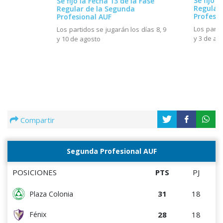
Se fijó l
Se fijó la Fecha 13 de la Fase
Regular
Regular de la Segunda
Profesio
Profesional AUF
Los parti
Los partidos se jugarán los días 8, 9
y 3 de ag
y 10 de agosto
Compartir
Segunda Profesional AUF
POSICIONES
PTS
PJ
31
18
Plaza Colonia
28
18
Fénix