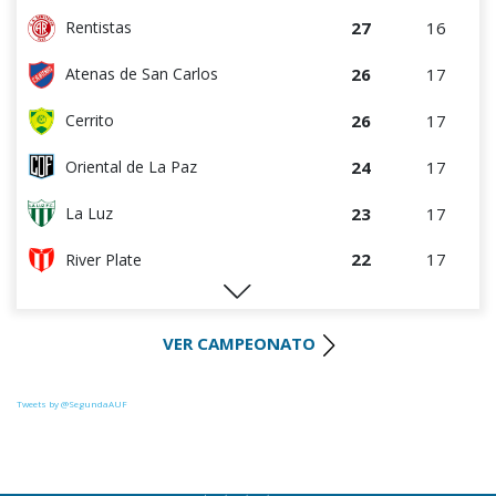
27
16
Rentistas
26
17
Atenas de San Carlos
26
17
Cerrito
24
17
Oriental de La Paz
23
17
La Luz
22
17
River Plate
21
17
Uruguay Montevideo
VER CAMPEONATO
21
17
Colón
19
17
Huracán FC
Tweets by @SegundaAUF
17
17
Paysandú FC
17
17
Miramar Misiones