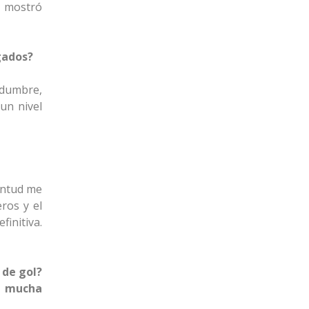
e mostró
gados?
idumbre,
un nivel
ventud me
ros y el
finitiva.
 de gol?
e mucha