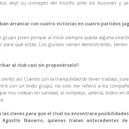
itos dejó su concepto del triunfo ante los buzones y s
aban arrancar con cuatro victorias en cuatro partidos ju
 grupo joven porque al inicio siempre queda alguna incert
e para qué estás. Los gurises vienen demostrando, tienen 
.
ibar al club casi sin proponérselo?
o siento así. Cuento con la tranquilidad de tener trabajo, Ju
ntré con un lindo grupo, no solo me refiero a los compañe
e nos rodean en sanidad, el complejo, utilería, todos en de
a.
 las claves para que el rival no encontrara posibilidades
 Agustín Navarro, quienes traían antecedentes d