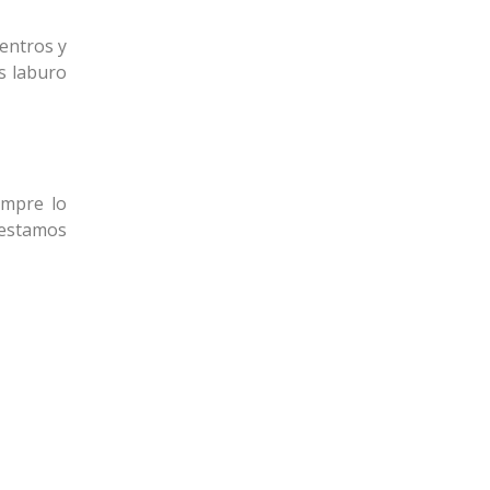
entros y
s laburo
empre lo
 estamos