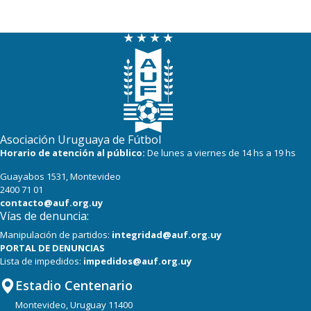
20
18
Paysandú FC
20
18
Tacuarembó
18
18
Miramar Misiones
Asociación Uruguaya de Fútbol
Horario de atención al público:
De lunes a viernes de 14 hs a 19 hs
Guayabos 1531, Montevideo
2400 71 01
contacto@auf.org.uy
Vías de denuncia:
Manipulación de partidos:
integridad@auf.org.uy
PORTAL DE DENUNCIAS
Lista de impedidos:
impedidos@auf.org.uy
Estadio Centenario
Montevideo, Uruguay 11400