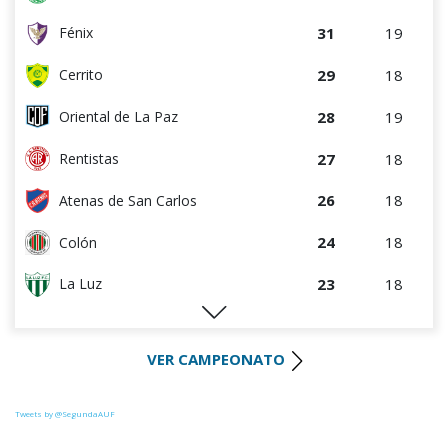
31
19
Fénix
29
18
Cerrito
28
19
Oriental de La Paz
27
18
Rentistas
26
18
Atenas de San Carlos
24
18
Colón
23
18
La Luz
22
18
Huracán FC
VER CAMPEONATO
22
18
River Plate
21
18
Uruguay Montevideo
Tweets by @SegundaAUF