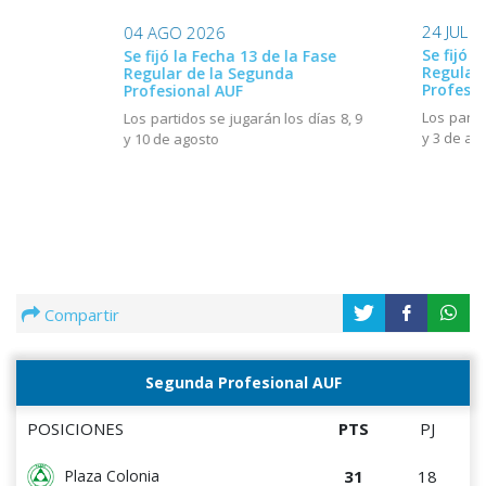
24 JUL 
04 AGO 2026
Se fijó l
Se fijó la Fecha 13 de la Fase
Regular
Regular de la Segunda
Profesio
Profesional AUF
Los parti
Los partidos se jugarán los días 8, 9
y 3 de ag
y 10 de agosto
Compartir
Segunda Profesional AUF
POSICIONES
PTS
PJ
31
18
Plaza Colonia