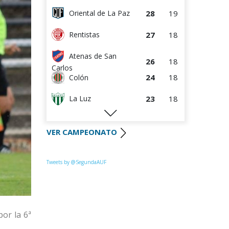
28
19
Oriental de La Paz
27
18
Rentistas
Atenas de San
26
18
Carlos
24
18
Colón
23
18
La Luz
22
18
Huracán FC
VER CAMPEONATO
22
18
River Plate
Uruguay
Tweets by @SegundaAUF
21
18
Montevideo
20
18
Paysandú FC
20
18
Tacuarembó
or la 6ª
18
18
Miramar Misiones