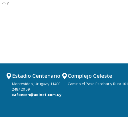
 25 y
Los partidos se jugarán los días 25, 26
Los partid
y 27 de julio
19 de julio
Estadio Centenario
Complejo Celeste
Montevideo, Uruguay 11400
Camino el Paso Escobar y Ruta 101
2487 20 59
cafoecen@adinet.com.uy