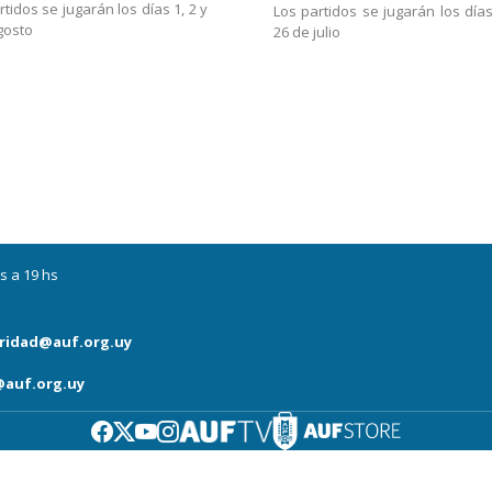
rtidos se jugarán los días 1, 2 y
Los partidos se jugarán los días
gosto
26 de julio
s a 19 hs
ridad@auf.org.uy
auf.org.uy