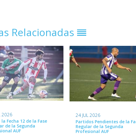
ias Relacionadas
L 2026
24 JUL 2026
ó la Fecha 12 de la Fase
Partidos Pendientes de la Fa
ar de la Segunda
Regular de la Segunda
sional AUF
Profesional AUF