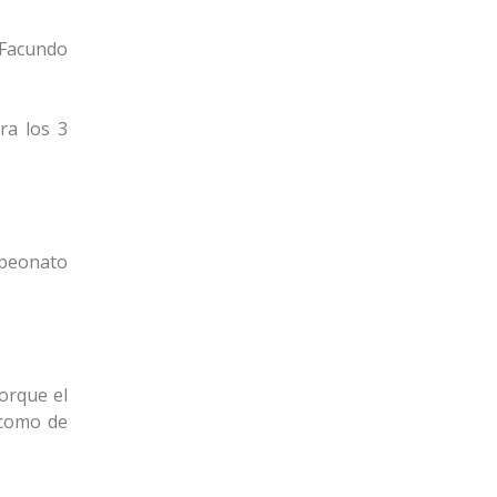
l Facundo
ra los 3
mpeonato
orque el
 como de