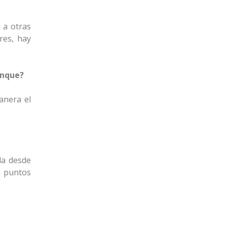
y a otras
res, hay
anque?
anera el
la desde
e puntos