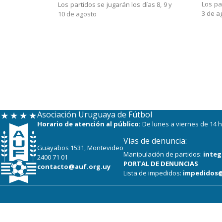
Los pa
Los partidos se jugarán los días 8, 9 y
3 de a
10 de agosto
Asociación Uruguaya de Fútbol
Horario de atención al público:
De lunes a viernes de 14 h
Vías de denuncia:
Guayabos 1531, Montevideo
Manipulación de partidos:
integ
2400 71 01
PORTAL DE DENUNCIAS
contacto@auf.org.uy
Lista de impedidos:
impedidos@