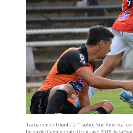
Tacuarembó triunfó 2-1 sobre Sud América, como
fecha del Campeonato Uruguayo 2018 de la Segu