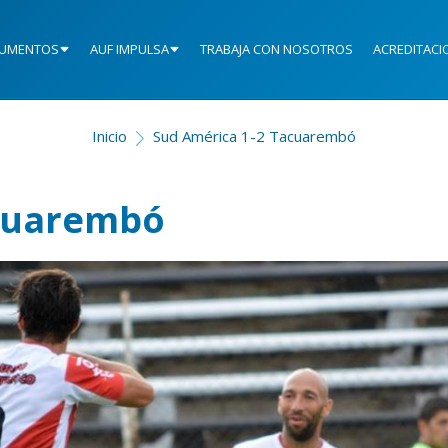
UMENTOS
AUF IMPULSA
TRABAJA CON NOSOTROS
ACREDITACI
Inicio
Sud América 1-2 Tacuarembó
acuarembó