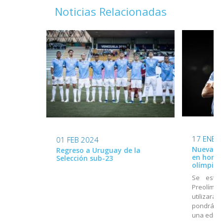
Noticias Relacionadas
17 ENE 
01 FEB 2024
Nueva ca
Regreso a Uruguay de la
en home
Selección sub-23
olímpico
Se estr
Preolímpi
utilizará
pondrá a
una edici