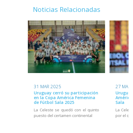
Noticias Relacionadas
31 MAR 2025
27 MAR 
Uruguay cerró su participación
Uruguay 
en la Copa América Femenina
América
de Fútbol Sala 2025
Sala
La Celeste se quedó con el quinto
La Celes
puesto del certamen continental
por el qu