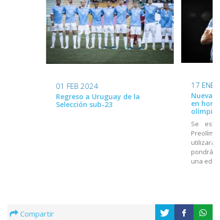
17 ENE 
01 FEB 2024
Nueva ca
Regreso a Uruguay de la
en home
Selección sub-23
olímpico
Se estr
Preolímpi
utilizará
pondrá a
una edici
Compartir