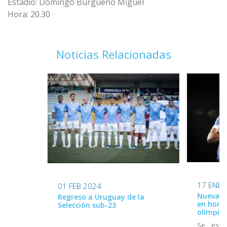
Estadio: Domingo Burgueño Miguel
Hora: 20.30
Noticias Relacionadas
17 ENE 
01 FEB 2024
Nueva ca
Regreso a Uruguay de la
en home
Selección sub-23
olímpico
Se estr