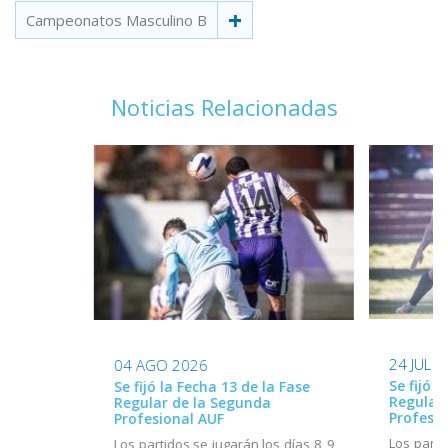
Campeonatos Masculino B
Noticias Relacionadas
24 JUL 
04 AGO 2026
Se fijó l
Se fijó la Fecha 13 de la Fase
Regular
Regular de la Segunda
Profesio
Profesional AUF
Los parti
Los partidos se jugarán los días 8, 9