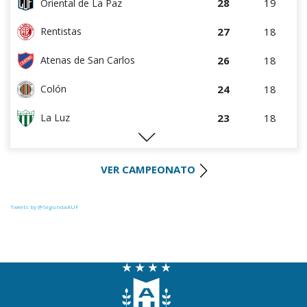
28
19
Oriental de La Paz
27
18
Rentistas
26
18
Atenas de San Carlos
24
18
Colón
23
18
La Luz
22
18
Huracán FC
VER CAMPEONATO
22
18
River Plate
21
18
Uruguay Montevideo
Tweets by @SegundaAUF
20
18
Paysandú FC
20
18
Tacuarembó
18
18
Miramar Misiones