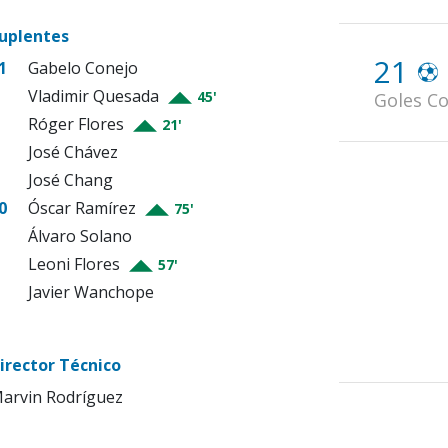
uplentes
21
1
Gabelo Conejo
Vladimir Quesada
45'
Goles Co
Róger Flores
21'
José Chávez
José Chang
0
Óscar Ramírez
75'
Álvaro Solano
Leoni Flores
57'
Javier Wanchope
irector Técnico
arvin Rodríguez