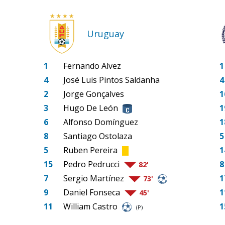
Uruguay
1
Fernando Alvez
1
4
José Luis Pintos Saldanha
4
2
Jorge Gonçalves
1
3
Hugo De León
1
6
Alfonso Domínguez
1
8
Santiago Ostolaza
5
5
Ruben Pereira
1
15
Pedro Pedrucci
8
82'
7
Sergio Martínez
1
73'
9
Daniel Fonseca
1
45'
11
William Castro
1
(P)