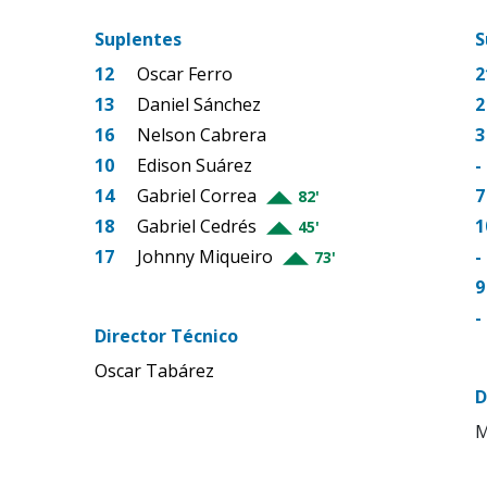
Suplentes
S
12
Oscar Ferro
2
13
Daniel Sánchez
2
16
Nelson Cabrera
3
10
Edison Suárez
-
14
Gabriel Correa
7
82'
18
Gabriel Cedrés
1
45'
17
Johnny Miqueiro
-
73'
9
-
Director Técnico
Oscar Tabárez
D
M