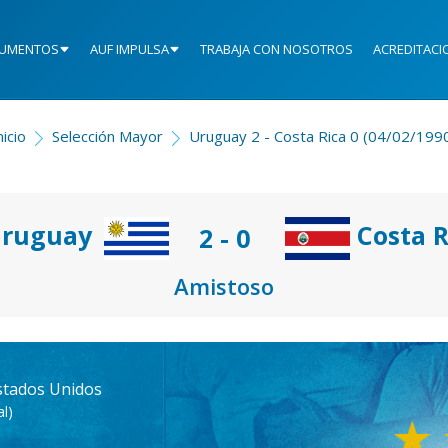
UMENTOS
AUF IMPULSA
TRABAJA CON NOSOTROS
ACREDITACI
nicio
Selección Mayor
Uruguay 2 - Costa Rica 0 (04/02/199
ruguay
Costa R
2 - 0
Amistoso
Estados Unidos
l)