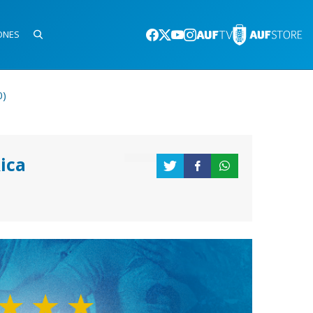
ONES
0)
ica