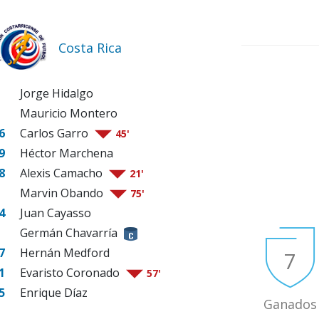
Costa Rica
Jorge Hidalgo
Mauricio Montero
6
Carlos Garro
45'
9
Héctor Marchena
8
Alexis Camacho
21'
Marvin Obando
75'
4
Juan Cayasso
Germán Chavarría
7
Hernán Medford
7
1
Evaristo Coronado
57'
5
Enrique Díaz
Ganados