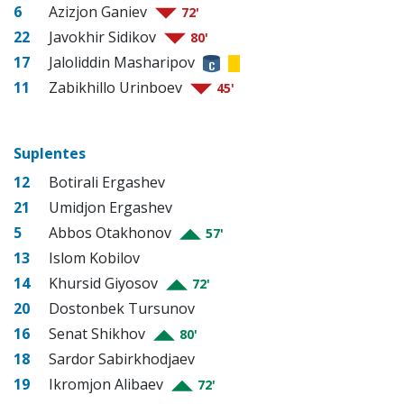
6
Azizjon Ganiev
72'
22
Javokhir Sidikov
80'
17
Jaloliddin Masharipov
11
Zabikhillo Urinboev
45'
Suplentes
12
Botirali Ergashev
21
Umidjon Ergashev
5
Abbos Otakhonov
57'
13
Islom Kobilov
14
Khursid Giyosov
72'
20
Dostonbek Tursunov
16
Senat Shikhov
80'
18
Sardor Sabirkhodjaev
19
Ikromjon Alibaev
72'