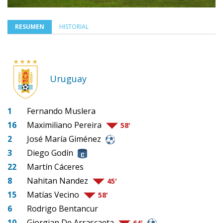
RESUMEN
HISTORIAL
Uruguay
1
Fernando Muslera
16
Maximiliano Pereira
58'
2
José María Giménez
3
Diego Godín
22
Martín Cáceres
8
Nahitan Nandez
45'
15
Matías Vecino
58'
6
Rodrigo Bentancur
10
Giorgian De Arrascaeta
64'