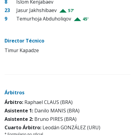
8
Islom Kenjabaev
23
Jasur Jakhshibaev
57'
9
Temurhoja Abduholiqov
45'
Director Técnico
Timur Kapadze
Árbitros
Árbitro:
Raphael CLAUS (BRA)
Asistente 1:
Danilo MANIS (BRA)
Asistente 2:
Bruno PIRES (BRA)
Cuarto Árbitro:
Leodán GONZÁLEZ (URU)
* Formulario no oficial