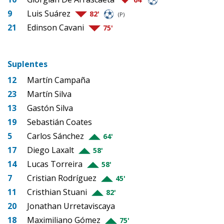
9
Luis Suárez
82'
(P)
21
Edinson Cavani
75'
Suplentes
12
Martín Campaña
23
Martín Silva
13
Gastón Silva
19
Sebastián Coates
5
Carlos Sánchez
64'
17
Diego Laxalt
58'
14
Lucas Torreira
58'
7
Cristian Rodríguez
45'
11
Cristhian Stuani
82'
20
Jonathan Urretaviscaya
18
Maximiliano Gómez
75'