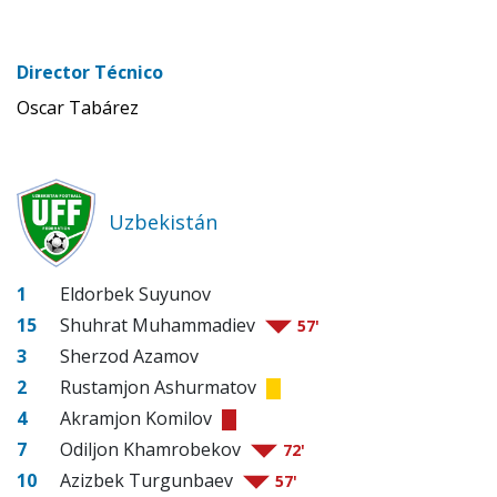
Director Técnico
Oscar Tabárez
Uzbekistán
1
Eldorbek Suyunov
15
Shuhrat Muhammadiev
57'
3
Sherzod Azamov
2
Rustamjon Ashurmatov
4
Akramjon Komilov
7
Odiljon Khamrobekov
72'
10
Azizbek Turgunbaev
57'