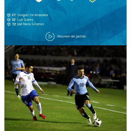
31'
Giorgian De Arrascaeta
53'
Luis Suárez
72'
José María Giménez
Resumen del partido