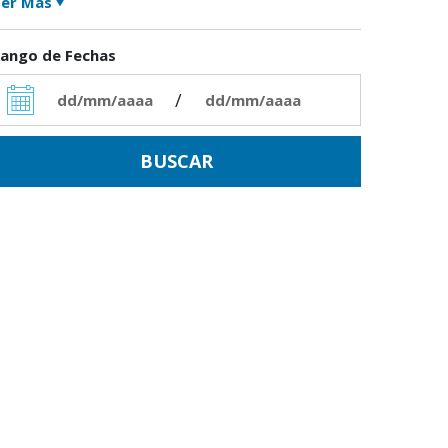
er Más
ango de Fechas
/