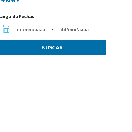
er Más
ango de Fechas
/