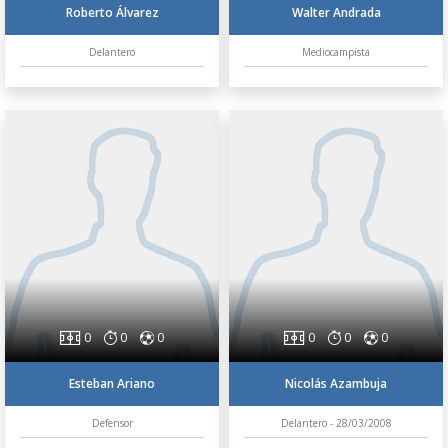
Roberto Álvarez
Walter Andrada
Delantero
Mediocampista
0
0
0
0
0
0
Esteban Ariano
Nicolás Azambuja
Defensor
Delantero - 28/03/2008