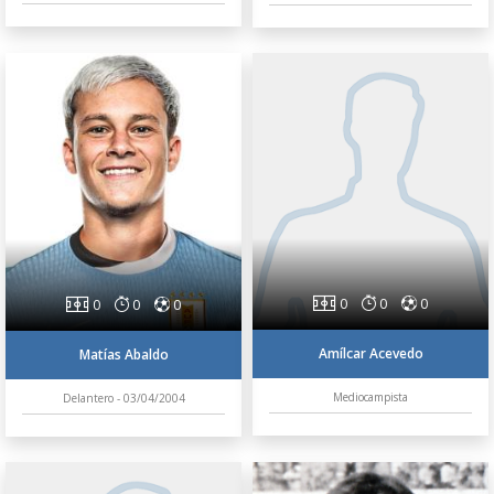
0
0
0
0
0
0
Amílcar Acevedo
Matías Abaldo
Mediocampista
Delantero - 03/04/2004