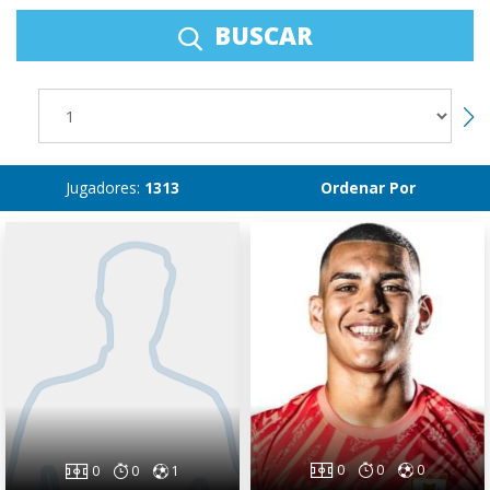
BUSCAR
Jugadores:
1313
Ordenar Por
0
0
0
0
0
1