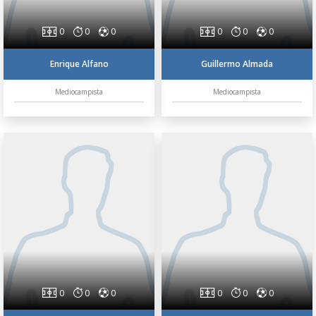
0
0
0
0
0
0
Enrique Alfano
Guillermo Almada
Mediocampista
Mediocampista
0
0
0
0
0
0