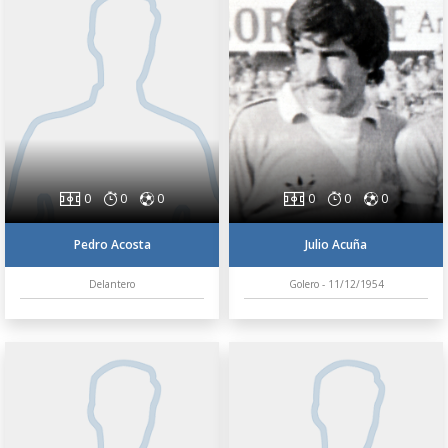
0
0
0
0
0
0
Pedro Acosta
Julio Acuña
Delantero
Golero - 11/12/1954