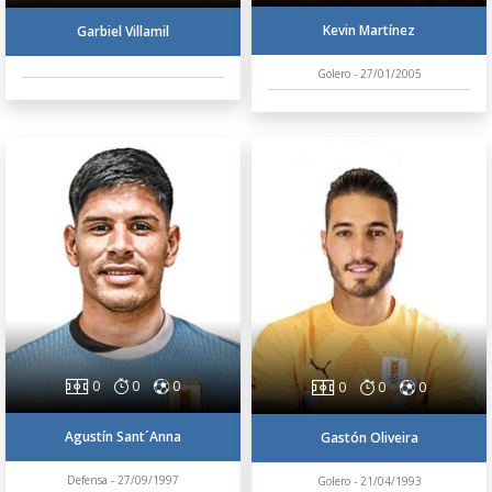
Kevin Martínez
Garbiel Villamil
Golero - 27/01/2005
0
0
0
0
0
0
Agustín Sant´Anna
Gastón Oliveira
Defensa - 27/09/1997
Golero - 21/04/1993