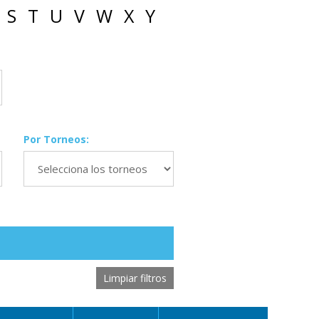
S
T
U
V
W
X
Y
Por Torneos:
Limpiar filtros