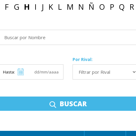
F
G
H
I
J
K
L
M
N
Ñ
O
P
Q
R
Por Rival:
Hasta:
BUSCAR