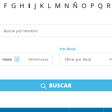
F
G
H
I
J
K
L
M
N
Ñ
O
P
Q
R
Por Rival:
Hasta:
BUSCAR