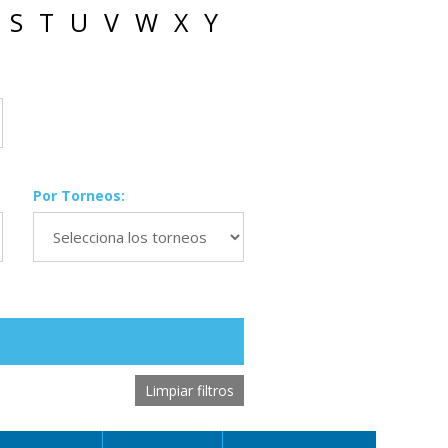
S
T
U
V
W
X
Y
Por Torneos:
Limpiar filtros