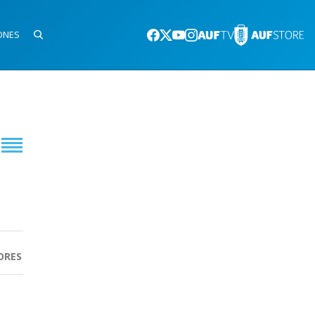
ONES
ORES