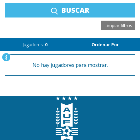
BUSCAR
Limpiar filtros
Jugadores:
0
Ordenar Por
No hay jugadores para mostrar.