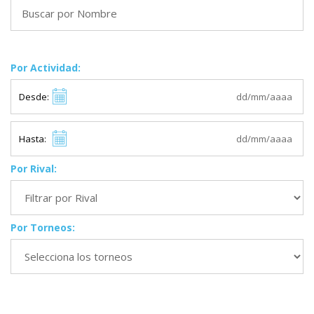
Por Actividad:
Desde:
Hasta:
Por Rival:
Por Torneos: