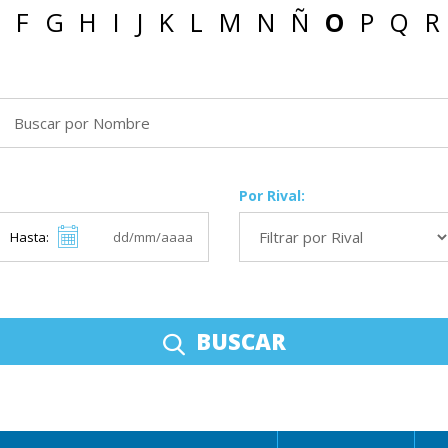
F
G
H
I
J
K
L
M
N
Ñ
O
P
Q
R
Por Rival:
Hasta:
BUSCAR