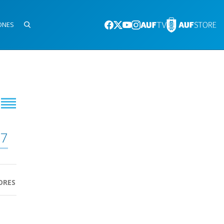
ONES
17
ORES