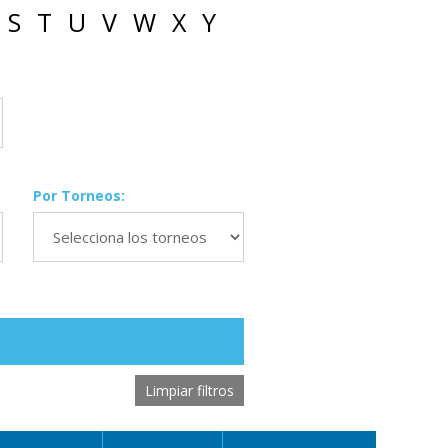
S
T
U
V
W
X
Y
Por Torneos:
Limpiar filtros