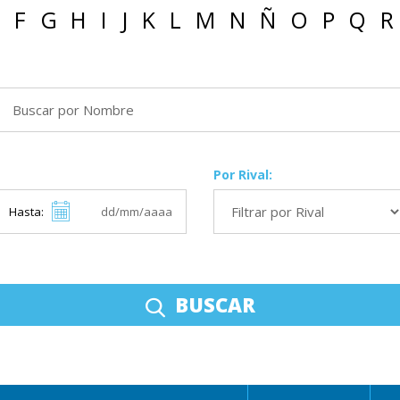
F
G
H
I
J
K
L
M
N
Ñ
O
P
Q
R
Por Rival:
Hasta:
BUSCAR