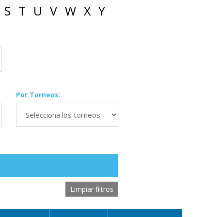
S
T
U
V
W
X
Y
Por Torneos:
Limpiar filtros