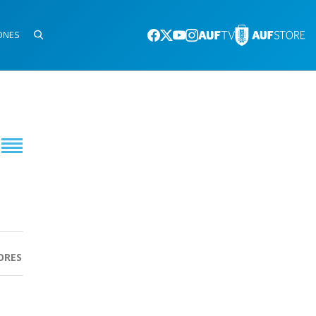
ONES
ORES