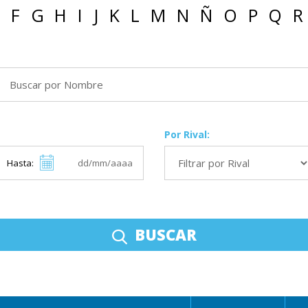
F
G
H
I
J
K
L
M
N
Ñ
O
P
Q
R
Por Rival:
Hasta:
BUSCAR