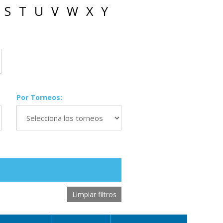
S
T
U
V
W
X
Y
Por Torneos:
Limpiar filtros