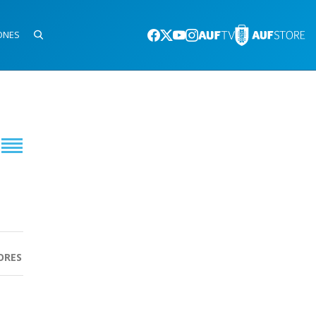
ONES
ORES