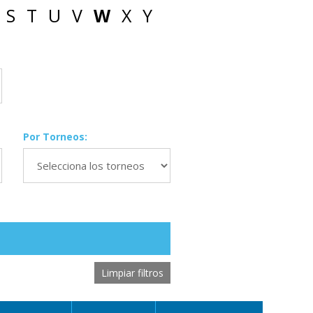
S
T
U
V
W
X
Y
Por Torneos:
Limpiar filtros