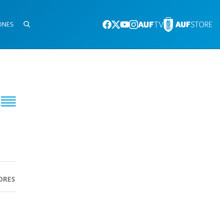
ONES
ORES