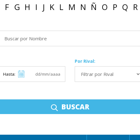
F
G
H
I
J
K
L
M
N
Ñ
O
P
Q
R
Por Rival:
Hasta:
BUSCAR