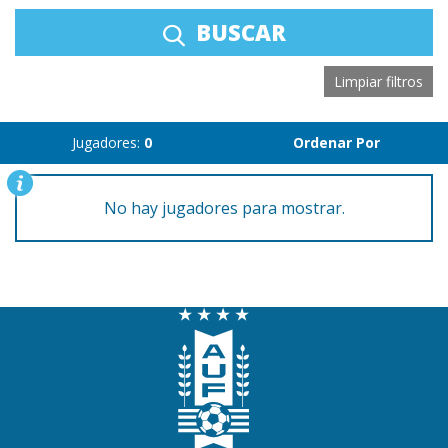
BUSCAR
Limpiar filtros
Jugadores:
0
Ordenar Por
No hay jugadores para mostrar.