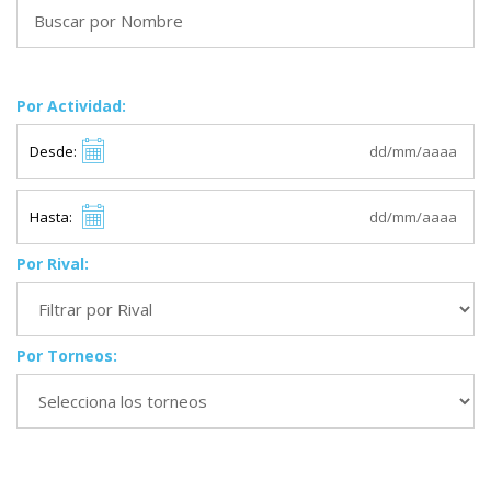
Por Actividad:
Desde:
Hasta:
Por Rival:
Por Torneos: