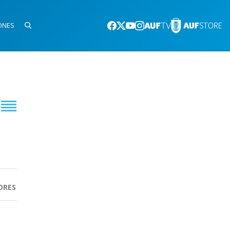
ONES
ORES