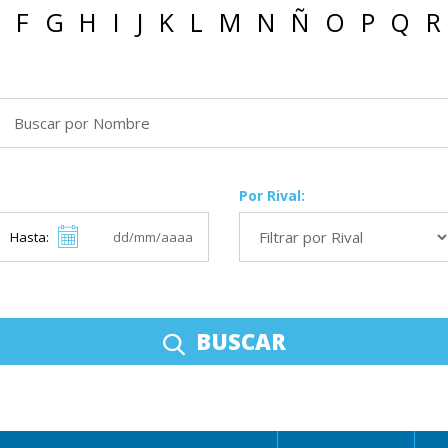
F
G
H
I
J
K
L
M
N
Ñ
O
P
Q
R
Por Rival:
Hasta:
BUSCAR