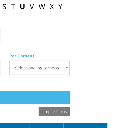
S
T
U
V
W
X
Y
Por Torneos:
Limpiar filtros