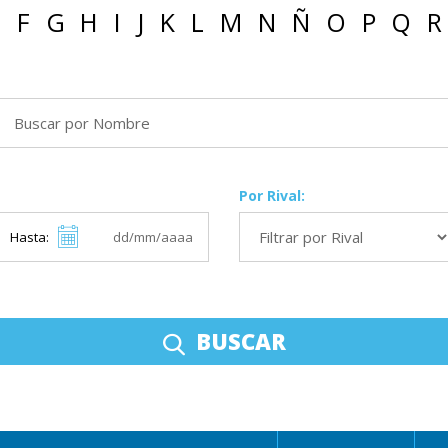
E
F
G
H
I
J
K
L
M
N
Ñ
O
P
Q
R
Por Rival:
Hasta:
BUSCAR