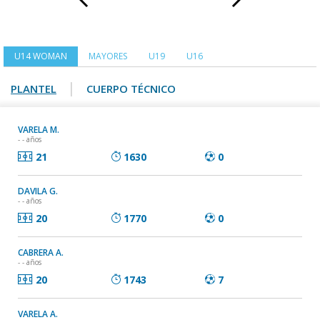
U14 WOMAN
MAYORES
U19
U16
|
PLANTEL
CUERPO TÉCNICO
VARELA M.
- - años
21
1630
0
DAVILA G.
- - años
20
1770
0
CABRERA A.
- - años
20
1743
7
VARELA A.