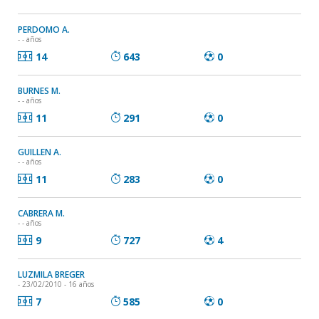
PERDOMO A.
- - años
14
643
0
BURNES M.
- - años
11
291
0
GUILLEN A.
- - años
11
283
0
CABRERA M.
- - años
9
727
4
LUZMILA BREGER
- 23/02/2010 - 16 años
7
585
0