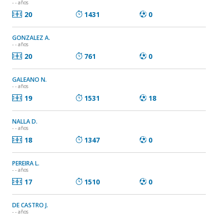
- - años
20
1431
0
GONZALEZ A.
- - años
20
761
0
GALEANO N.
- - años
19
1531
18
NALLA D.
- - años
18
1347
0
PEREIRA L.
- - años
17
1510
0
DE CASTRO J.
- - años