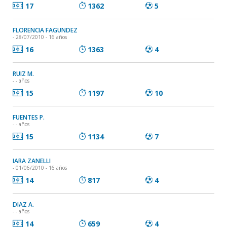
17
1362
5
FLORENCIA FAGUNDEZ
- 28/07/2010 - 16 años
16
1363
4
RUIZ M.
- - años
15
1197
10
FUENTES P.
- - años
15
1134
7
IARA ZANELLI
- 01/06/2010 - 16 años
14
817
4
DIAZ A.
- - años
14
659
4