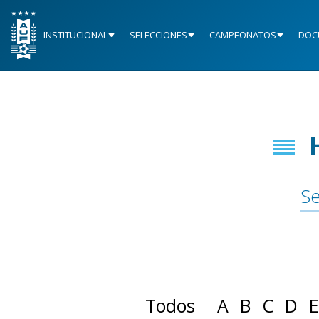
INSTITUCIONAL
SELECCIONES
CAMPEONATOS
DOC
Se
Todos
A
B
C
D
E