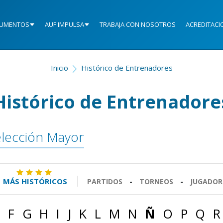
UMENTOS
AUF IMPULSA
TRABAJA CON NOSOTROS
ACREDITACI
Inicio
Histórico de Entrenadores
Histórico de Entrenadore
lección Mayor
MÁS HISTÓRICOS
PARTIDOS
-
TORNEOS
-
JUGADOR
F
G
H
I
J
K
L
M
N
Ñ
O
P
Q
R