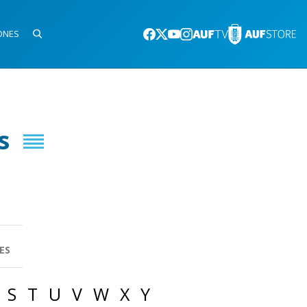
ONES
s
ES
S
T
U
V
W
X
Y