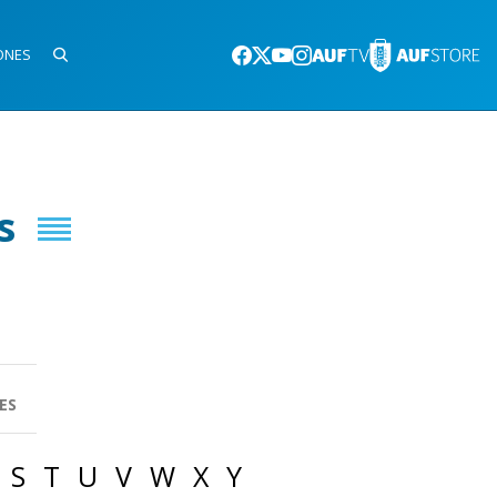
ONES
s
ES
S
T
U
V
W
X
Y