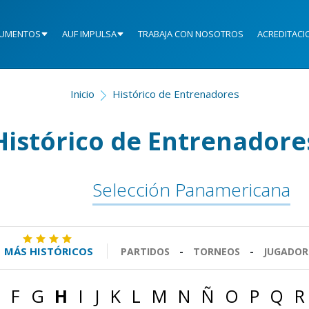
UMENTOS
AUF IMPULSA
TRABAJA CON NOSOTROS
ACREDITACI
Inicio
Histórico de Entrenadores
Histórico de Entrenadore
Selección Panamericana
MÁS HISTÓRICOS
PARTIDOS
-
TORNEOS
-
JUGADOR
F
G
H
I
J
K
L
M
N
Ñ
O
P
Q
R