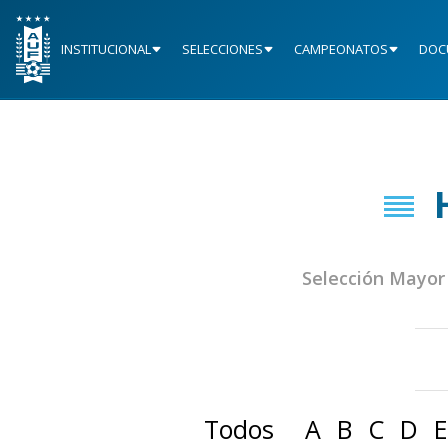
INSTITUCIONAL
SELECCIONES
CAMPEONATOS
DOC
Selección Mayor
Todos
A
B
C
D
E