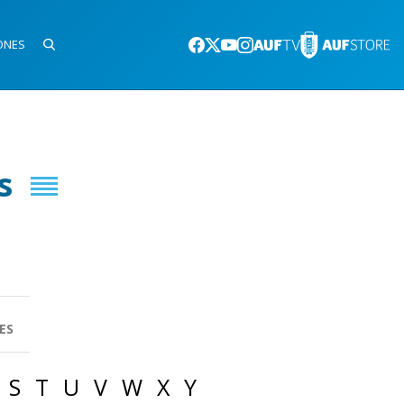
ONES
s
ES
S
T
U
V
W
X
Y