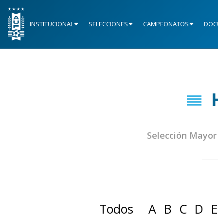
INSTITUCIONAL
SELECCIONES
CAMPEONATOS
DOC
Selección Mayor
Todos
A
B
C
D
E