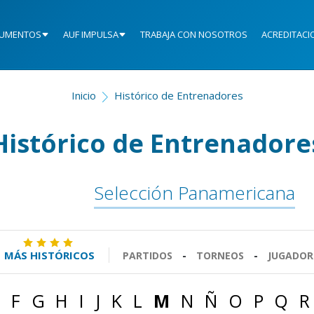
UMENTOS
AUF IMPULSA
TRABAJA CON NOSOTROS
ACREDITACI
Inicio
Histórico de Entrenadores
Histórico de Entrenadore
Selección Panamericana
MÁS HISTÓRICOS
PARTIDOS
-
TORNEOS
-
JUGADOR
F
G
H
I
J
K
L
M
N
Ñ
O
P
Q
R