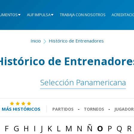
UMENTOS
AUF IMPULSA
TRABAJA CON NOSOTROS
ACREDITACI
Inicio
Histórico de Entrenadores
Histórico de Entrenadore
Selección Panamericana
MÁS HISTÓRICOS
PARTIDOS
-
TORNEOS
-
JUGADOR
F
G
H
I
J
K
L
M
N
Ñ
O
P
Q
R