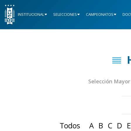
INSTITUCIONAL
SELECCIONES
CAMPEONATOS
DOC
Selección Mayor
Todos
A
B
C
D
E