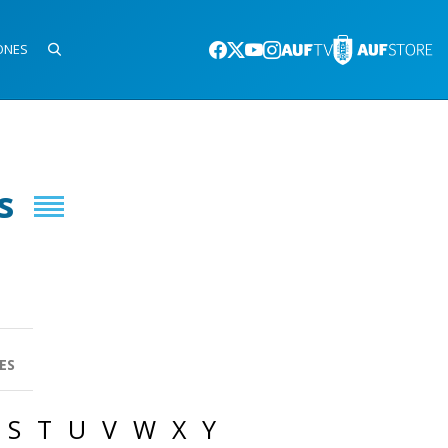
ONES
s
ES
S
T
U
V
W
X
Y