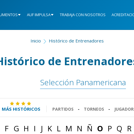
UMENTOS
AUF IMPULSA
TRABAJA CON NOSOTROS
ACREDITACI
Inicio
Histórico de Entrenadores
Histórico de Entrenadore
Selección Panamericana
MÁS HISTÓRICOS
PARTIDOS
-
TORNEOS
-
JUGADOR
F
G
H
I
J
K
L
M
N
Ñ
O
P
Q
R