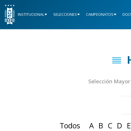
INSTITUCIONAL
SELECCIONES
CAMPEONATOS
DOC
Selección Mayor
Todos
A
B
C
D
E