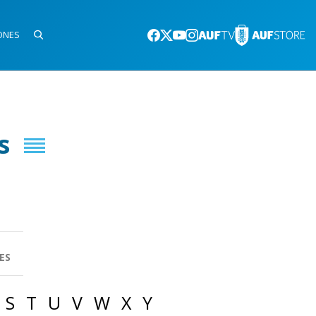
ONES
s
ES
S
T
U
V
W
X
Y