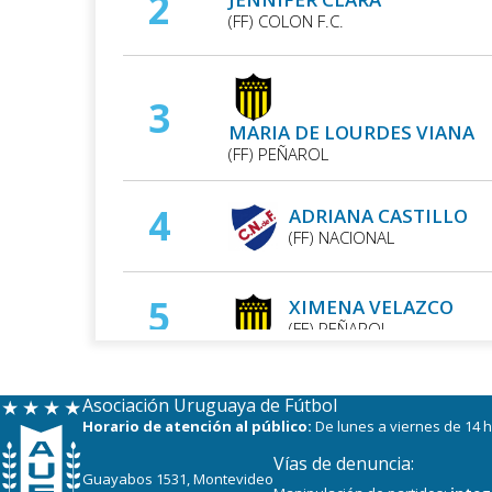
2
(FF) COLON F.C.
3
MARIA DE LOURDES VIANA
(FF) PEÑAROL
4
ADRIANA CASTILLO
(FF) NACIONAL
5
XIMENA VELAZCO
(FF) PEÑAROL
6
KEISY SILVEIRA
Asociación Uruguaya de Fútbol
(FF) COLON F.C.
Horario de atención al público:
De lunes a viernes de 14 h
Vías de denuncia:
Guayabos 1531, Montevideo
ANA BONILLA