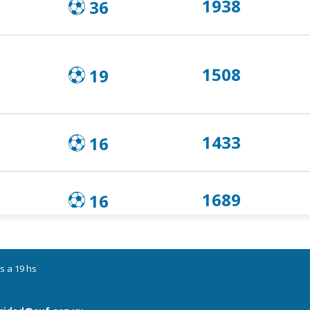
1938
36
1508
19
1433
16
1689
16
1536
15
s a 19 hs