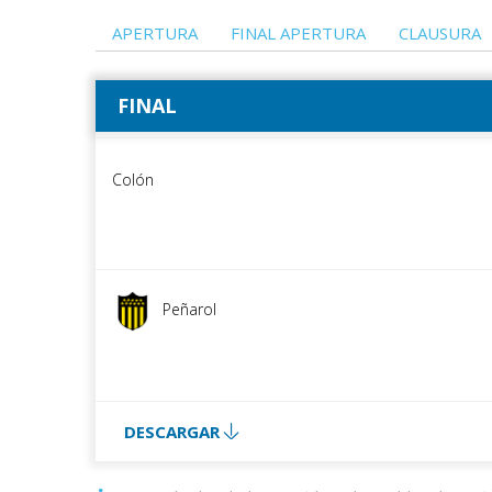
APERTURA
FINAL APERTURA
CLAUSURA
FINAL
arol
Colón
Peñarol
Colón
DESCARGAR