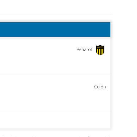
Peñarol
Colón
Peñ
Colón
DESCAR