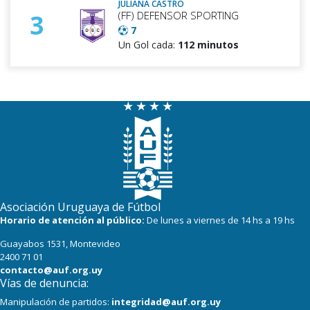
JULIANA CASTRO
(FF) DEFENSOR SPORTING
3
7
Un Gol cada:
112 minutos
MARIA OXANDABARAT
(FF) DEFENSOR SPORTING
4
7
Un Gol cada:
115 minutos
YAMILA BADELL
(FF) NACIONAL
5
7
Un Gol cada:
73 minutos
Asociación Uruguaya de Fútbol
Horario de atención al público:
De lunes a viernes de 14 hs a 19 hs
MARIA DE LOURDES VIANA
(FF) PEÑAROL
6
Guayabos 1531, Montevideo
6
2400 71 01
Un Gol cada:
91 minutos
contacto@auf.org.uy
Vías de denuncia:
FLORENCIA SUHR
Manipulación de partidos:
integridad@auf.org.uy