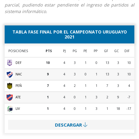
parcial, pudiendo estar pendiente el ingreso de partidos al
sistema informático.
TABLA FASE FINAL POR EL CAMPEONATO URUGUAYO
2021
POSICIONES
PTS
PJ
PG
PE
PP
GF
GC
DIF
DEF
10
4
3
1
0
13
3
10
NAC
9
4
3
0
1
13
3
10
PEÑ
7
4
2
1
1
7
3
4
ATE
1
4
0
1
3
2
9
-7
LIV
1
4
0
1
3
1
18
-17
DESCARGAR