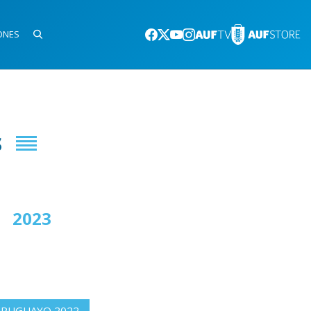
ONES
s
2023
2024
URUGUAYO 2022