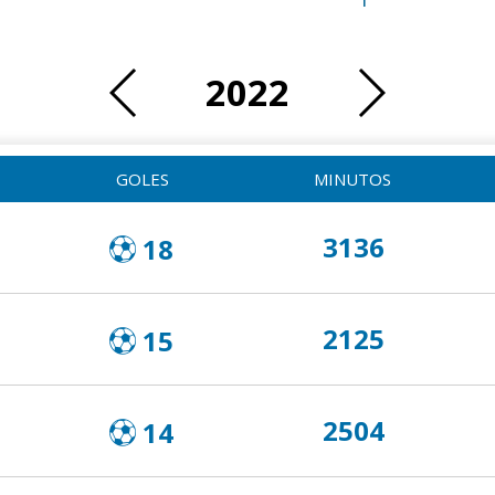
2022
GOLES
MINUTOS
3136
18
2125
15
2504
14