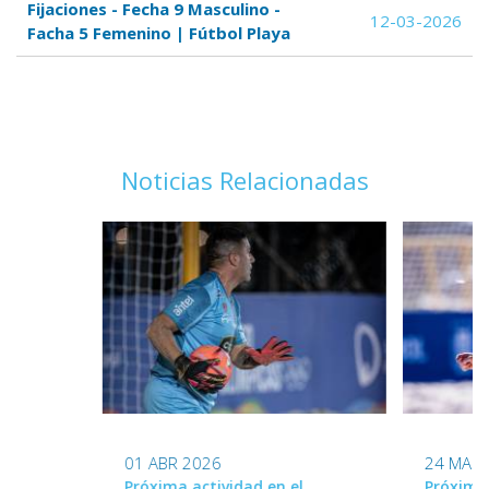
Fijaciones - Fecha 9 Masculino -
12-03-2026
Facha 5 Femenino | Fútbol Playa
Noticias Relacionadas
01 ABR 2026
24 MAR 
Próxima actividad en el
Próxima 