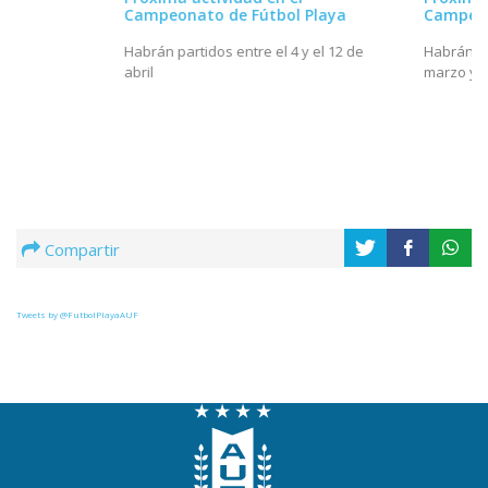
Campeonato de Fútbol Playa
Campeon
Habrán partidos entre el 4 y el 12 de
Habrán p
abril
marzo y el
Compartir
Tweets by @FutbolPlayaAUF