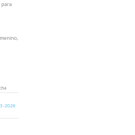
o para
Femenino,
cha
03-2026