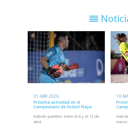
Notic
01 ABR 2026
16 M
Próxima actividad en el
Próxi
Campeonato de Fútbol Playa
Campe
Habrán partidos entre el 4 y el 12 de
Habrán
abril
marzo