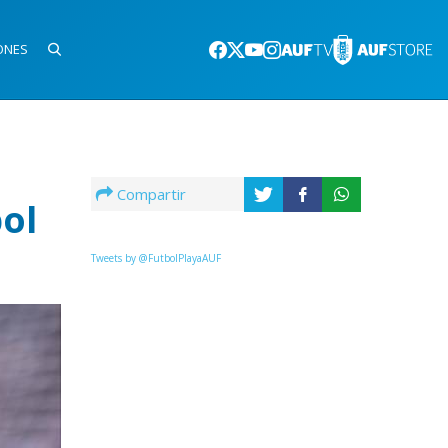
ONES
Compartir
ol
Tweets by @FutbolPlayaAUF