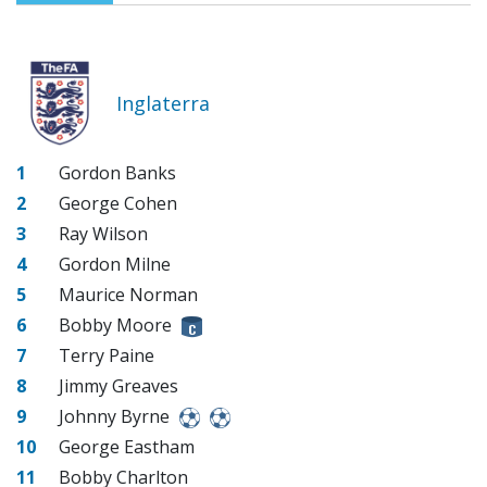
Inglaterra
1
Gordon Banks
2
George Cohen
3
Ray Wilson
4
Gordon Milne
5
Maurice Norman
6
Bobby Moore
7
Terry Paine
8
Jimmy Greaves
9
Johnny Byrne
10
George Eastham
11
Bobby Charlton