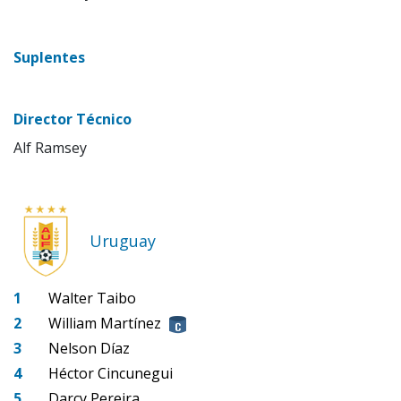
Suplentes
Director Técnico
Alf Ramsey
Uruguay
1
Walter Taibo
2
William Martínez
3
Nelson Díaz
4
Héctor Cincunegui
5
Darcy Pereira