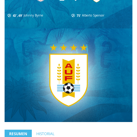
43',49'
Johnny Byrne
75'
Alberto Spencer
RESUMEN
HISTORIAL